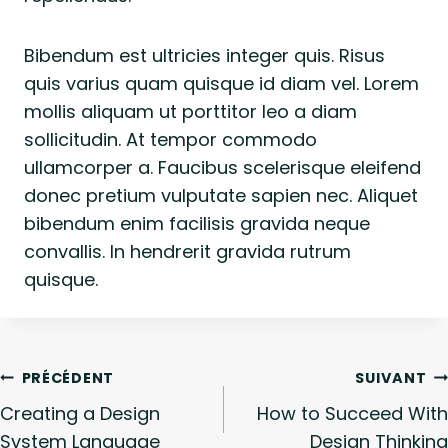
Bibendum est ultricies integer quis. Risus
quis varius quam quisque id diam vel. Lorem
mollis aliquam ut porttitor leo a diam
sollicitudin. At tempor commodo
ullamcorper a. Faucibus scelerisque eleifend
donec pretium vulputate sapien nec. Aliquet
bibendum enim facilisis gravida neque
convallis. In hendrerit gravida rutrum
quisque.
Navigation
PRÉCÉDENT
SUIVANT
de
Creating a Design
How to Succeed With
System Language
Design Thinking